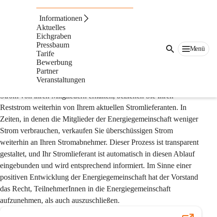
Bewerbung zur Teilnahme an der
Energiegemeinschaft Pressbaum-Eichgraben
Informationen
Aktuelles
Mit dem folgenden Formular können Sie sich um eine Teilnahme 
Eichgraben
an der Energiegemeinschaft Pressbaum-Eichgraben bewerben.
Pressbaum
Menü
Tarife
Die Teilnahme an einer Energiegemeinschaft stellt keinen 
Bewerbung
Partner
Wechsel Ihres Energielieferanten dar. Sollte die 
Veranstaltungen
Energiegemeinschaft zu bestimmten Zeiten nicht genügend 
Strom von ihren Mitgliedern erhalten, beziehen Sie Ihren 
Reststrom weiterhin von Ihrem aktuellen Stromlieferanten. In 
Zeiten, in denen die Mitglieder der Energiegemeinschaft weniger 
Strom verbrauchen, verkaufen Sie überschüssigen Strom 
weiterhin an Ihren Stromabnehmer. Dieser Prozess ist transparent 
gestaltet, und Ihr Stromlieferant ist automatisch in diesen Ablauf 
eingebunden und wird entsprechend informiert. Im Sinne einer 
positiven Entwicklung der Energiegemeinschaft hat der Vorstand 
das Recht, TeilnehmerInnen in die Energiegemeinschaft 
aufzunehmen, als auch auszuschließen.