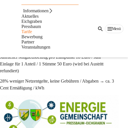
Tarife
Informationen
Günstiger Strom von einer der beiden Energiegemeinschaften
Aktuelles
Eichgraben
Bei beiden Energiegemeinschaft können Sie zu folgenden 
Pressbaum
Menü
Tarife
Bedingungen Ökostrom aus der Region beziehen:
Bewerbung
Partner
Strombezug 10,90 Cent / kWh (exkl. USt.)
Veranstaltungen
Einspeisevergütung 9,0 Cent / kWh
Jährlicher Mitgliedsbeitrag pro Zählpunkt 18 Euro / Jahr
Einlage für 1 Anteil / 1 Stimme 50 Euro (wird bei Austritt 
refundiert)
28% weniger Netzentgelte, keine Gebühren / Abgaben → ca. 3 
Cent Ermäßigung / kWh