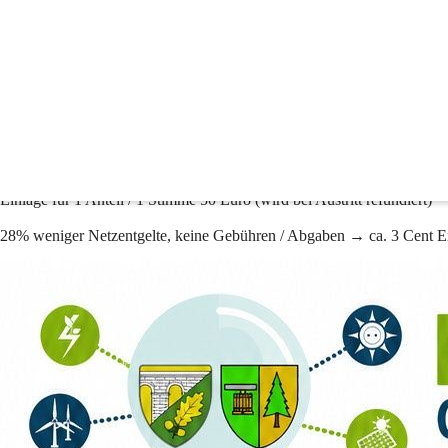
Tarife
Günstiger Strom von einer der beiden Energiegemeinschaften
Bei beiden Energiegemeinschaft können Sie zu folgenden Bedingunge
Strombezug 10,90 Cent / kWh (exkl. USt.)
Einspeisevergütung 9,0 Cent / kWh
Jährlicher Mitgliedsbeitrag pro Zählpunkt 18 Euro / Jahr
Einlage für 1 Anteil / 1 Stimme 50 Euro (wird bei Austritt refundiert)
28% weniger Netzentgelte, keine Gebühren / Abgaben → ca. 3 Cent 